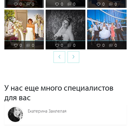
0
0
0
0
0
0
0
0
0
0
0
0
‹
›
У нас еще много специалистов
для вас
Екатерина Замлелая