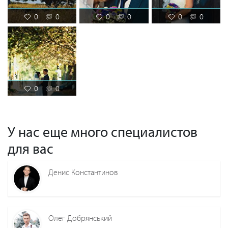
0
0
0
0
0
0
0
0
У нас еще много специалистов
для вас
Денис Константинов
Олег Добрянський