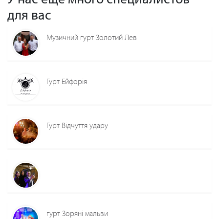
для вас
Музичний гурт Золотий Лев
Гурт Ейфорія
Гурт Відчуття удару
гурт Зоряні мальви