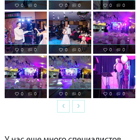
0
0
0
0
0
0
0
0
0
0
0
0
0
0
0
0
0
0
‹
›
У нас еще много специалистов