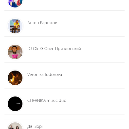
Антон Каргатов
DJ Ole'G Олег Приплоцький
Veronika Todorova
CHERNIKA.music duo
Дві Зорі