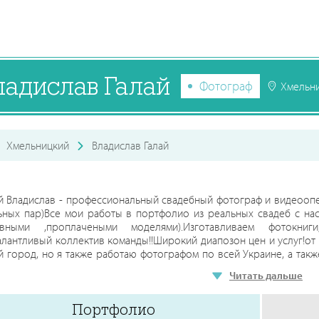
ладислав Галай
Фотограф
Хмельн
Хмельницкий
Владислав Галай
ай Владислав - профессиональный свадебный фотограф и видеооп
ьных пар)Все мои работы в портфолио из реальных свадеб с на
авными ,проплачеными моделями).Изготавливаем фотокниг
алантливый коллектив команды!!Широкий диапозон цен и услуг!от
 город, но я также работаю фотографом по всей Украине, а такж
дьбу в Хмельницком или области, то вы обратились точно по а
Читать дальше
 свою работу и как свадебный фотограф на протяжении многи
свадьбы были безупречны, и радовали вас и ваших близких до
Портфолио
рафы Хмельницкого и Хмельницкой области я предлагаю ра