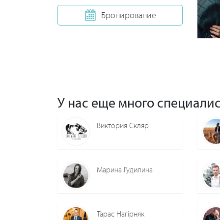
Бронирование
У нас еще много специалис
Виктория Скляр
Марина Гудилина
Тарас Нагірняк