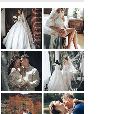
набирающий популярность среди европейских
- сценарный репортаж. Я предлагаю вам как
тановочных фотосессий, а также тематические
ыезде в любой уголок земного шара. По-моему
вадебный фотограф - это фотохудожник, который
создает вам хорошее настроение, поддерживая
иходит фотографировать главным образом ваши
ысокое качество свадебных фотографий, но и
0
0
0
0
0
0
0
0
0
0