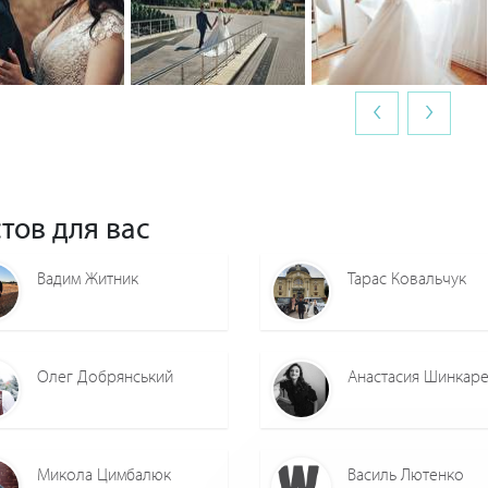
‹
›
0
0
0
0
0
0
тов для вас
Вадим Житник
Тарас Ковальчук
Олег Добрянський
Анастасия Шинкар
Микола Цимбалюк
Василь Лютенко