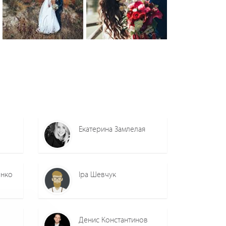
0
0
0
0
0
Екатерина Замлелая
енко
Іра Шевчук
Денис Константинов