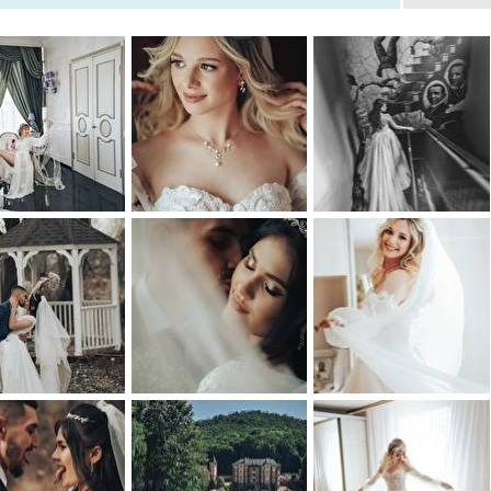
ализация - постановочная свадебная фотосъемка, а также 
ссиональных фотографов, новый жанр свадебных фотосессий 
ические, так и необычные авторские варианты свадебных пос
бные фотосессии в Хмельницком, Хмельницкой области или на в
нию, принципиальное отличие успешного фотографа в том, что с
осто фотографирует вас на профессиональный фотоаппарат, а 
ивную атмосферу праздника. Настоящий фотограф на свадьбу пр
и: улыбки, радость и восторг. Гарантирую вам не только в
тельное настроение на протяжении всей свадебной фотосессии!
0
0
0
0
0
0
0
0
0
0
0
0