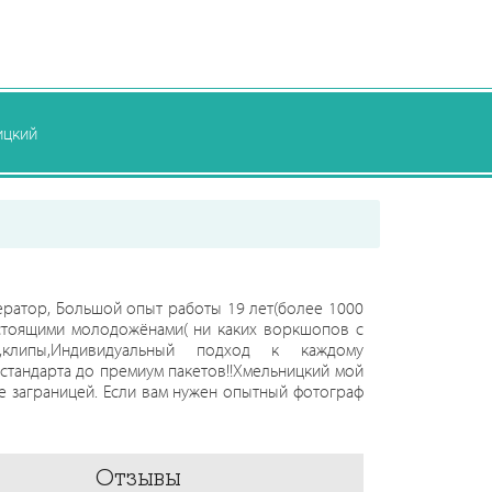
ицкий
ератор, Большой опыт работы 19 лет(более 1000
стоящими молодожёнами( ни каких воркшопов с
и,клипы,Индивидуальный подход к каждому
 стандарта до премиум пакетов!!Хмельницкий мой
е заграницей. Если вам нужен опытный фотограф
дресу. Мне очень нравится фотографировать, я
х лет делаю все возможное, чтобы фотографии
лгие годы! Как и многих популярных свадебные
Отзывы
зличные фотосессии на выезде , однако моя