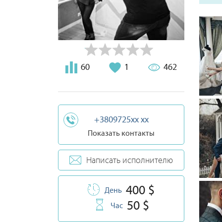
специ
профе
класс
сваде
убежде
не пр
позит
60
1
462
эмоци
замеча
+3809725xx xx
Показать контакты
Написать исполнителю
400 $
День
50 $
Час