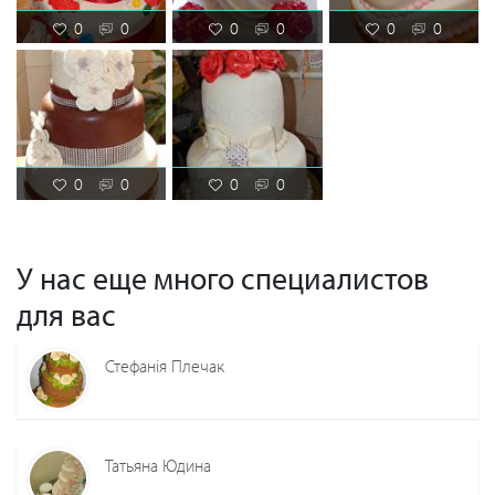
0
0
0
0
0
0
0
0
0
0
У нас еще много специалистов
для вас
Стефанія Плечак
Татьяна Юдина