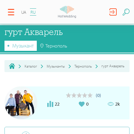
UA
RU
гурт Акварель
Музыкант
Тернополь
гурт Акварель
Каталог
Музыканты
Тернополь
(0)
22
0
2k