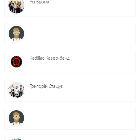
Усі Вдома
Kadillac Кавер-бенд
Григорій Стащук