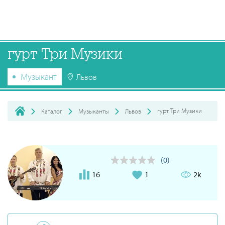
гурт Три Музики
Музыкант
Львов
гурт Три Музики
Каталог
Музыканты
Львов
(0)
16
1
2k