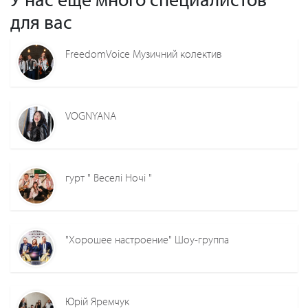
для вас
FreedomVoice Музичний колектив
VOGNYANA
гурт " Веселі Ночі "
"Хорошее настроение" Шоу-группа
Юрій Яремчук