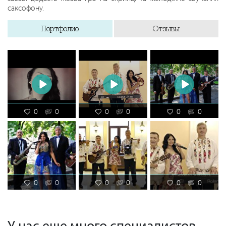
саксофону.
Портфолио
Отзывы
0
0
0
0
0
0
0
0
0
0
0
0
У нас еще много специалистов