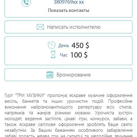
3809769xx xx
Показать контакты
Написать исполнителю
450 $
День
100 $
Час
Бронирование
Гурт "ТРИ МУЗИКИ" пропонує яскраве музичне оформлення
весіль, банкетів та інших урочистих подій. Професійне
виконання найрізноманітнішого репертуару всіх стилів,
напрямків та жанрів різними мовами. Урочиста зустріч
молодят, ведення застілля, цікаві ігри, конкурси, забави, а
також яскраве світлове оформлення зроблять Ваше свято
незабутнім. За Вашим бажанням особливого забарвлення
забаві додасть жвава гра на скрипці та мелодійне звучання