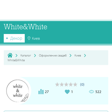
White&White
Декор
Киев
Каталог
Оформление свадеб
Киев
White&White
(0)
27
1
522