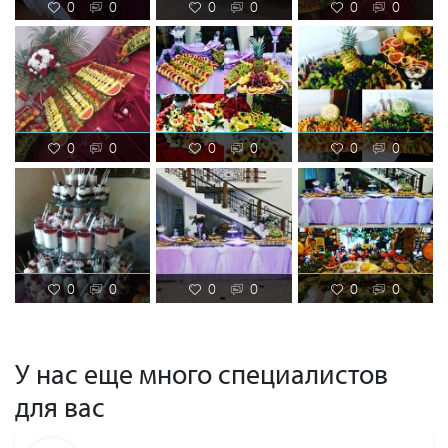
0
0
0
0
0
0
0
0
0
0
0
0
0
0
0
0
0
0
У нас еще много специалистов
для вас