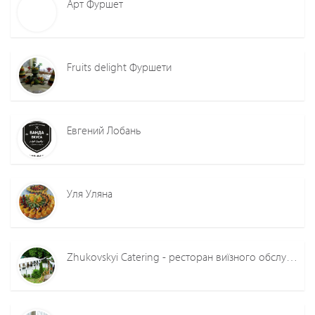
Арт Фуршет
Fruits delight Фуршети
Евгений Лобань
Уля Уляна
Zhukovskyi Catering - ресторан виїзного обслуговування Жуковський Олександр