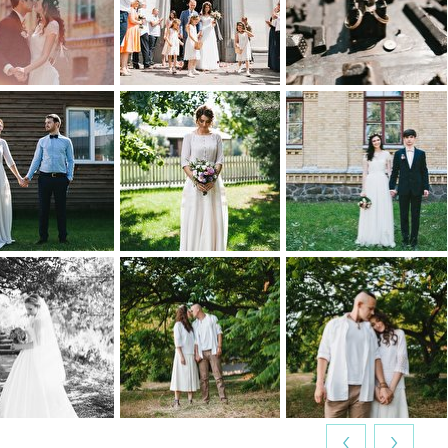
0
0
1
0
0
0
0
0
0
0
0
0
‹
›
0
0
0
0
0
0