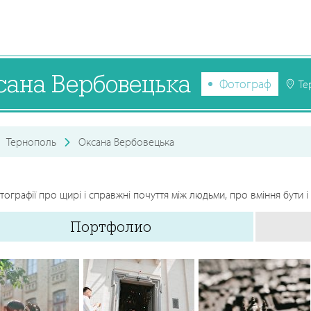
сана Вербовецька
Фотограф
Те
Тернополь
Оксана Вербовецька
тографії про щирі і справжні почуття між людьми, про вміння бути і 
Портфолио