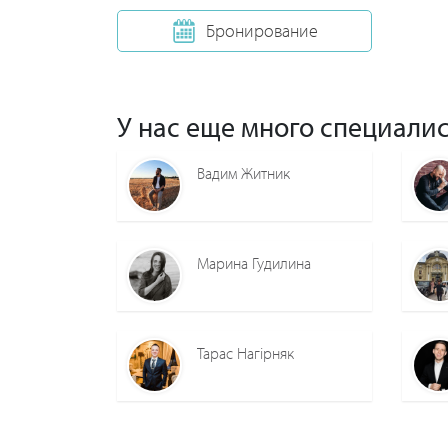
Бронирование
У нас еще много специалис
Вадим Житник
Марина Гудилина
Тарас Нагірняк