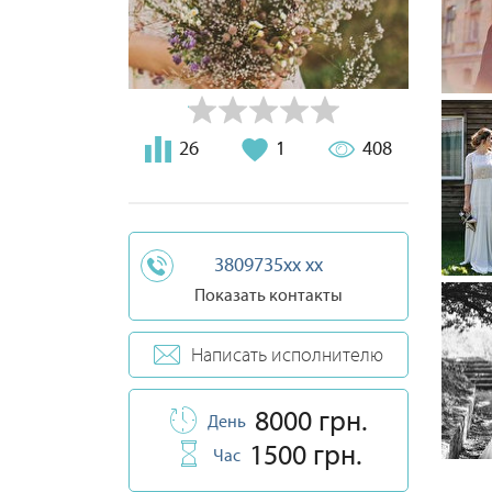
26
1
408
3809735xx xx
Показать контакты
Написать исполнителю
8000 грн.
День
1500 грн.
Час