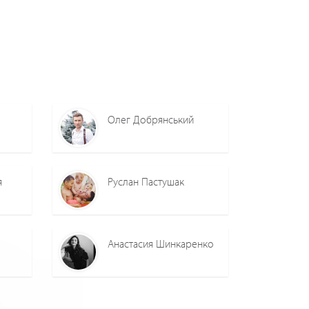
Олег Добрянський
я
Руслан Пастушак
Анастасия Шинкаренко