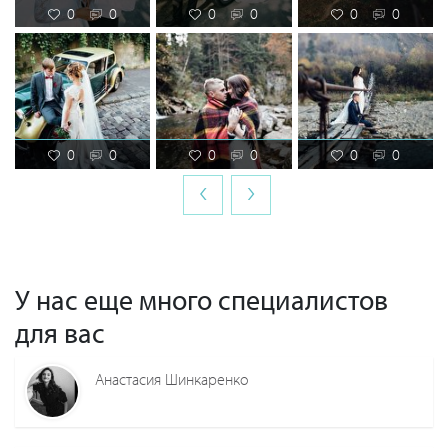
0
0
0
0
0
0
0
0
0
0
0
0
‹
›
У нас еще много специалистов
для вас
Анастасия Шинкаренко