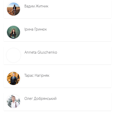
Вадим Житник
Ірина Гринюк
Anneta Gluschenko
Тарас Нагірняк
Олег Добрянський