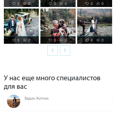
0
0
0
0
0
0
0
0
0
0
0
0
‹
›
У нас еще много специалистов
для вас
Вадим Житник