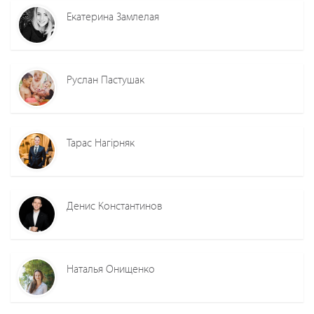
Екатерина Замлелая
Руслан Пастушак
Тарас Нагірняк
Денис Константинов
Наталья Онищенко