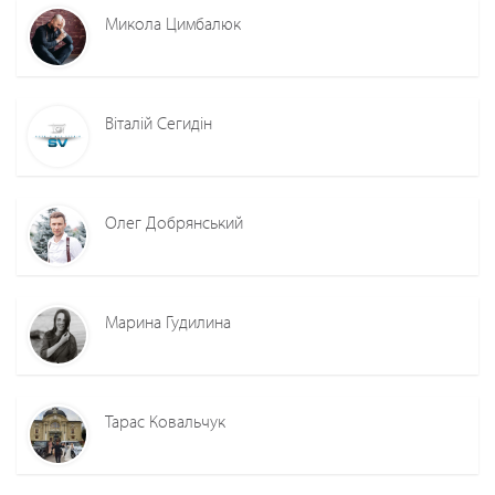
Микола Цимбалюк
Віталій Сегидін
Олег Добрянський
Марина Гудилина
Тарас Ковальчук