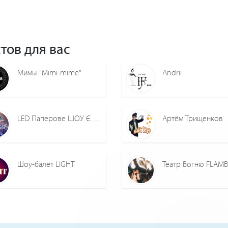
тов для вас
Мимы "Mimi-mime"
Andrii
LED Паперове ШОУ Єдині в Україні
Артём Трищенков
Шоу-балет LIGHT
Театр Вогню FLAM