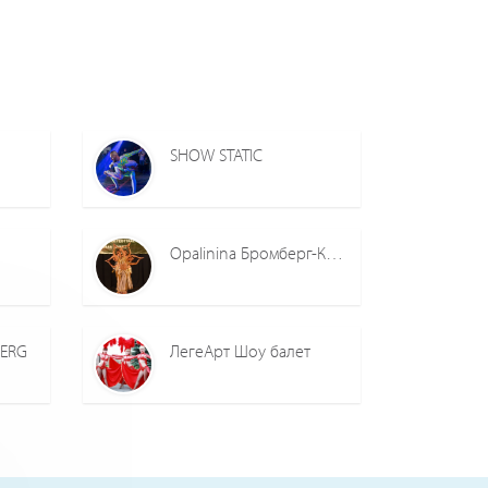
SHOW STATIC
Opalinina Бромберг-Король
BERG
ЛегеАрт Шоу балет