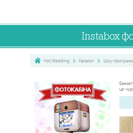
Instabox ф
Hot Wedding
Каталог
Шоу-программ
Бажаєт
це чуд