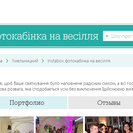
отокабінка на весілля
Шоу-прог
а
Хмельницкий
Instabox фотокабінка на весілля
е, щоб Ваше святкування було наповнене радісним сміхом, а всі го
ова розвага, яка сподобається усім без виключення.Здійснюємо виїзд 
Портфолио
Отзывы