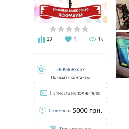
23
1
1k
3809868xx xx
Показать контакты
Написать исполнителю
5000 грн.
Стоимость
Бронирование