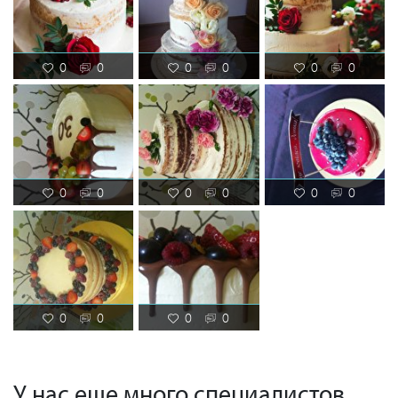
0
0
0
0
0
0
0
0
0
0
0
0
0
0
0
0
У нас еще много специалистов