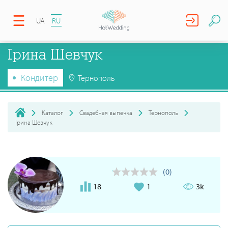
UA
RU
Ірина Шевчук
Кондитер
Тернополь
Каталог
Свадебная выпечка
Тернополь
Ірина Шевчук
(0)
18
1
3k