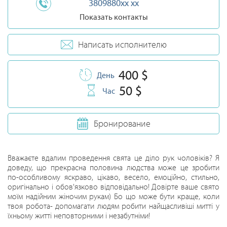
3809880xx xx
Показать контакты
Написать исполнителю
400 $
День
50 $
Час
Бронирование
Вважаєте вдалим проведення свята це діло рук чоловіків? Я
доведу, що прекрасна половина людства може це зробити
по-особливому яскраво, цікаво, весело, емоційно, стильно,
оригінально і обов'язково відповідально! Довірте ваше свято
моїм надійним жіночим рукам) Бо що може бути краще, коли
твоя робота- допомагати людям робити найщасливіші митті у
їхньому житті неповторними і незабутніми!