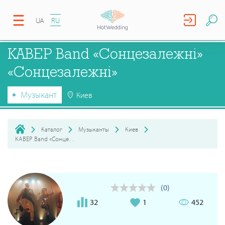
UA
RU
КАВЕР Band «Сонцезалежні»
«Сонцезалежні»
Музыкант
Киев
Каталог
Музыканты
Киев
КАВЕР Band «Сонцезалежні» «Сонцезалежні»
(0)
32
1
452