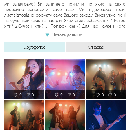
ми запалюємо! Ви запитаєте причини по яких на свято
необхідно запросити саме нас? Ми підбираємо трек-
лист,відповідно формату саме Вашого заходу! Виконуємо пісні
на будь-який смак та настрій! Який стиль забажаєте?! 1.Ретро
хіти? 2.Сучасні хіти? 3. Поп,рок, фанк? Для нас немає нічого
неможливого,адже ми не тільки приносимо задоволення
Читать дальше
вам,а й переживаємо їх разом з вами! Прекрасне живе та
сучасне виконання всіх пісень вишуканим чоловічим та
Портфолио
Отзывы
жіночим голосом, не залишать нікого байдужим!! Кращий
музичний супровід вашого свята! Хочете дізнатися чому саме
ми-телефонуйте! Ціни вас приємно вразять! Пропонуємо
завітати до нас на сторінку та переконатися особисто!!
https://youtu.be/oDUkLu4WBcE
0
0
0
0
0
0