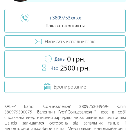
+3809753xx xx
Показать контакты
Написать исполнителю
0 грн.
День
2500 грн.
Час
Бронирование
КАВЕР Band "Сонцезалежні" 380975304969- Юлія
380979300075- Валентин Гурт"Сонцезалежні" несе в собі
справжній енергетичний заряд,що не залишить вашим гостям
шансів залишатися осторонь від запальних танців і
неповторної атмосфери свята! Ми-справжні енерджайзери і