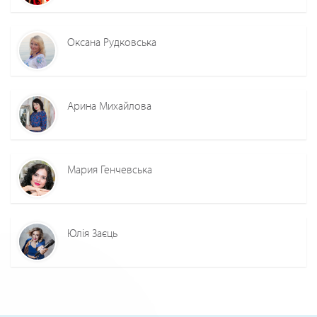
Оксана Рудковська
Арина Михайлова
Мария Генчевська
Юлія Заєць