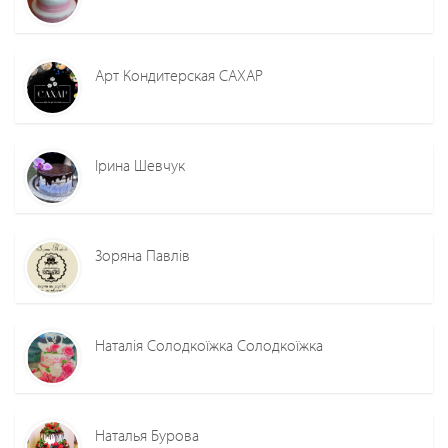
Арт Кондитерская САХАР
Ірина Шевчук
Зоряна Павлів
Наталія Солодкоїжка Солодкоїжка
Наталья Бурова