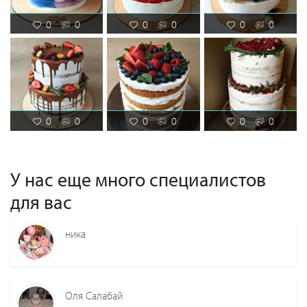
0
0
0
0
0
0
0
0
0
0
0
0
У нас еще много специалистов
для вас
ника
Оля Салабай