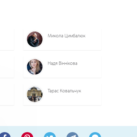
Микола Цимбалюк
Надя Віннікова
Тарас Ковальчук