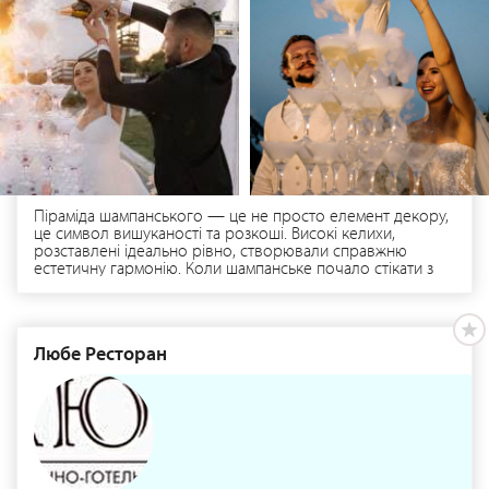
Піраміда шампанського — це не просто елемент декору,
це символ вишуканості та розкоші. Високі келихи,
розставлені ідеально рівно, створювали справжню
естетичну гармонію. Коли шампанське почало стікати з
верхнього келиха в нижні, це було магічне видовище, від
якого неможливо відвести погляд.
Любе Ресторан