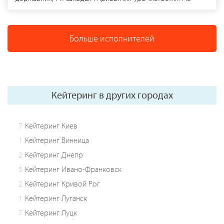
прив'язуючись до стаціонарних ресторанів, а на обраній
клієнтом локації, забезпечуючи захід всім необхідним
обладнанням й декором для якісного відпочнку.
Больше исполнителей
Кейтеринг в других городах
7
Кейтеринг Киев
1
Кейтеринг Винница
2
Кейтеринг Днепр
5
Кейтеринг Ивано-Франковск
2
Кейтеринг Кривой Рог
1
Кейтеринг Луганск
7
Кейтеринг Луцк