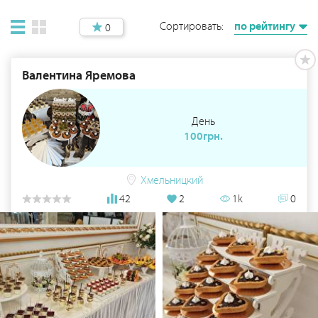
Сортировать:
по рейтингу
0
Валентина Яремова
День
100грн.
Хмельницкий
42
2
1k
0