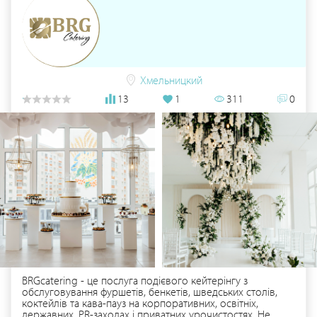
Хмельницкий
13
1
311
0
BRGcatering - це послуга подієвого кейтерінгу з
обслуговування фуршетів, бенкетів, шведських столів,
коктейлів та кава-пауз на корпоративних, освітніх,
державних, PR-заходах і приватних урочистостях. Не