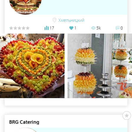
Хмельницкий
17
1
5k
0
BRG Catering