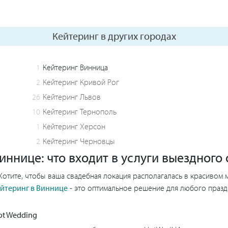
Кейтеринг в других городах
1
Кейтеринг Винница
2
Кейтеринг Кривой Рог
26
Кейтеринг Львов
10
Кейтеринг Тернополь
1
Кейтеринг Херсон
2
Кейтеринг Черновцы
иннице: что входит в услуги выездног
отите, чтобы ваша свадебная локация располагалась в красивом 
йтеринг в Виннице
- это оптимальное решение для любого праздн
Hot Wedding