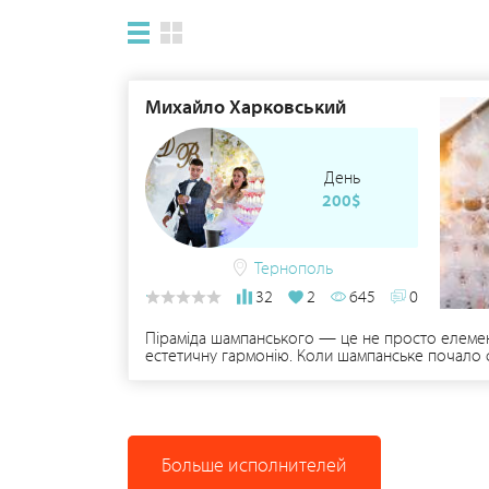
Михайло Харковський
День
200$
Тернополь
32
2
645
0
Піраміда шампанського — це не просто елемент
естетичну гармонію. Коли шампанське почало с
Больше исполнителей