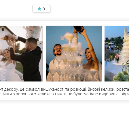
0
 декору, це символ вишуканості та розкоші. Високі келихи, розст
тікати з верхнього келиха в нижні, це було магічне видовище, від