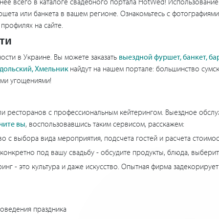
нее всего в каталоге свадебного портала HotWed! Использование
шета или банкета в вашем регионе. Ознакомьтесь с фотографиями
профилях на сайте.
ти
ости в Украине. Вы можете заказать
выездной фуршет, банкет, ба
дольский, Хмельник
найдут на нашем портале: большинство сумс
ыми угощениями!
или ресторанов с профессиональным кейтерингом. Выездное обслуж
чите вы
, воспользовавшись таким сервисом, расскажем:
о с выбора вида мероприятия, подсчета гостей и расчета стоимо
конкретно под вашу свадьбу - обсудите продукты, блюда, выбери
инг - это культура и даже искусство. Опытная фирма задекорируе
проведения праздника