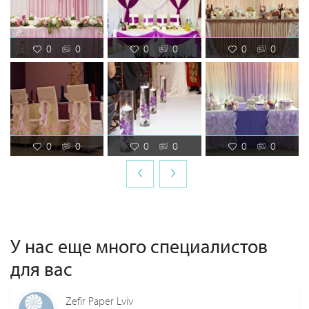
0
0
0
0
0
0
0
0
0
0
0
0
‹
›
У нас еще много специалистов
для вас
Zefir Paper Lviv