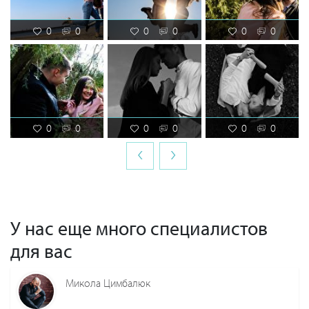
0
0
0
0
0
0
0
0
0
0
0
0
‹
›
У нас еще много специалистов
для вас
Микола Цимбалюк