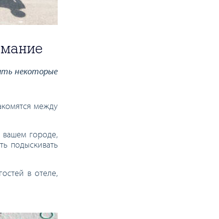
имание
ать некоторые
акомятся между
в вашем городе,
ть подыскивать
остей в отеле,