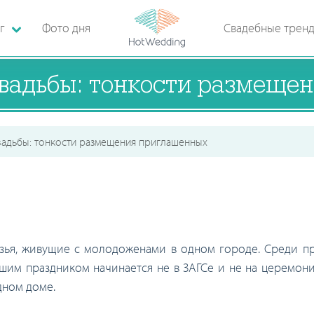
г
Фото дня
Свадебные трен
свадьбы: тонкости размеще
вадьбы: тонкости размещения приглашенных
рузья, живущие с молодоженами в одном городе. Среди п
ашим праздником начинается не в ЗАГСе и не на церемони
дном доме.