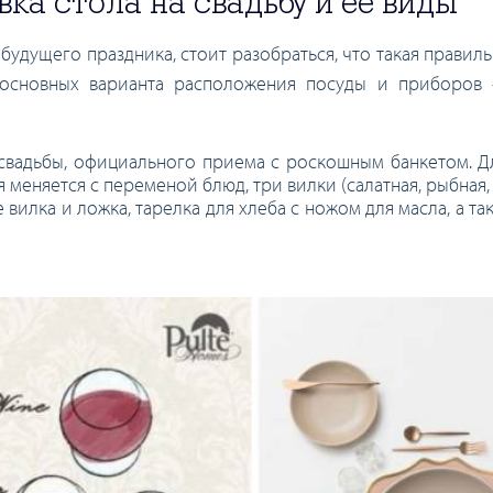
ка стола на свадьбу и ее виды
будущего праздника, стоит разобраться, что такая правил
ва основных варианта расположения посуды и приборов
свадьбы, официального приема с роскошным банкетом. Д
меняется с переменой блюд, три вилки (салатная, рыбная, 
вилка и ложка, тарелка для хлеба с ножом для масла, а так