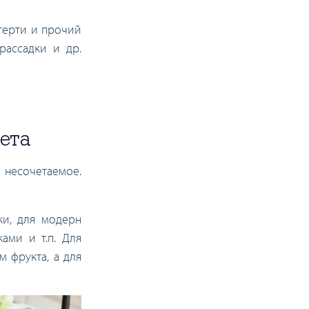
атерти и прочий
рассадки и др.
кета
 несочетаемое.
ки, для модерн
ами и т.п. Для
 фрукта, а для