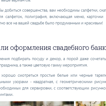
бы добиться совершенства, вам необходимы салфетки, ск
для салфеток, полиграфия, включающая меню, карточки 
ютно все на вашей свадьбе было продуманным и красивым!
али оформления свадебного бан
мения подбирать посуду и декор, а порой даже сочетать
 праздника, а также цветовую гамму мероприятия.
ут хорошо смотреться простые белые или черные тарел
ными узорами - квадратная, с геометрическими рисунк
еобходимых для сервировки, с соответствующим рисунком
ринтами.