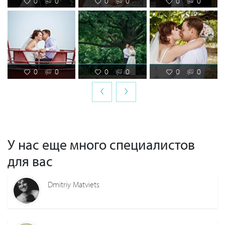
0
0
0
0
0
0
0
0
0
0
0
0
‹
›
У нас еще много специалистов
для вас
Dmitriy Matviets