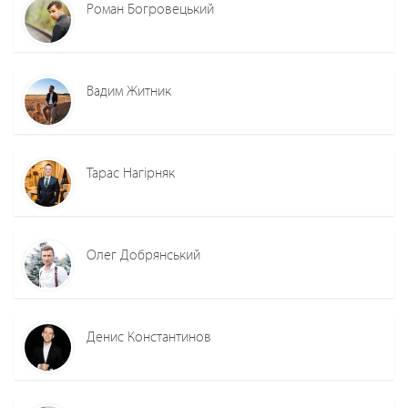
Роман Богровецький
Вадим Житник
Тарас Нагірняк
Олег Добрянський
Денис Константинов