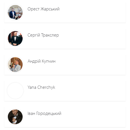
Орест Жарський
Сергій Тракслер
Андрій Купчин
Yana Cherchyk
Іван Городецький