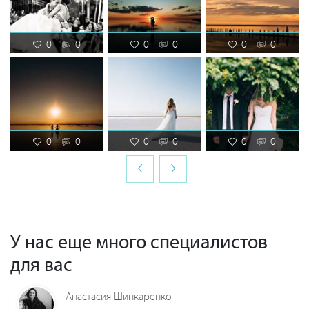
0
0
0
0
0
0
0
0
0
0
0
0
‹
›
У нас еще много специалистов
для вас
Анастасия Шинкаренко