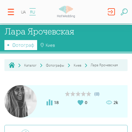
UA
RU
Лара Ярочевская
Фотограф
Киев
Лара Ярочевская
Каталог
Фотографы
Киев
(0)
18
0
2k