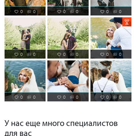
0
0
0
0
0
0
0
0
0
0
0
0
0
0
0
0
0
0
У нас еще много специалистов
для вас