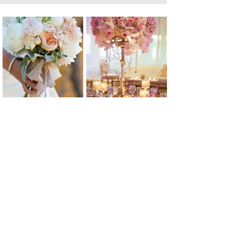
0
0
0
0