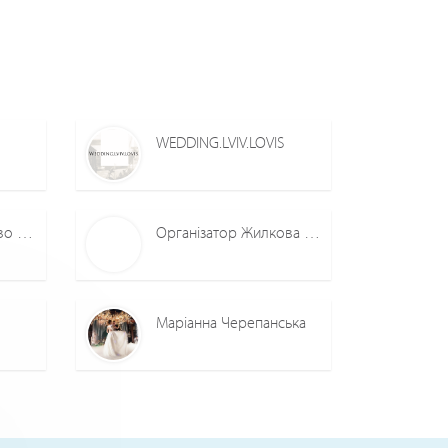
WEDDING.LVIV.LOVIS
Свадебное агентство Анны Мороз Лукьянчук
Організатор Жилкова Вікторія
Маріанна Черепанська