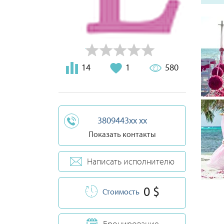
14
1
580
3809443xx xx
Показать контакты
Написать исполнителю
0 $
Стоимость
Бронирование