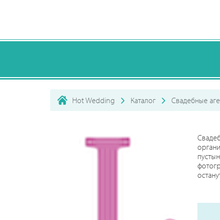
Hot Wedding
Каталог
Свадебные аге
Сваде
органи
пусты
фотогр
остану
Crest E