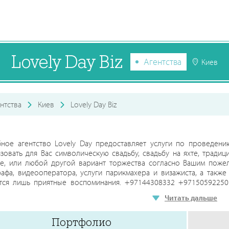
Lovely Day Biz
Агентства
Киев
нтства
Киев
Lovely Day Biz
бное агентство Lovely Day предоставляет услуги по проведен
зовать для Вас символическую свадьбу, свадьбу на яхте, традиц
не, или любой другой вариант торжества согласно Вашим поже
афа, видеооператора, услуги парикмахера и визажиста, а такж
тся лишь приятные воспоминания. +97144308332 +971505922501 
xecutive Tower JLT, Cluster C, Дубай, ОАЭ.
Читать дальше
Портфолио