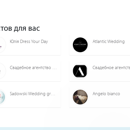
тов для вас
Юлія Dress Your Day
Atlantic Wedding
Свадебное агентство Zamug.me
Sadowski Wedding group
Angelo bianco