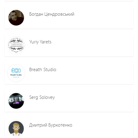
Богдан Цендровський
Yuriy Yarets
Breath Studio
Serg Solovey
Дмитрий Буркотенко