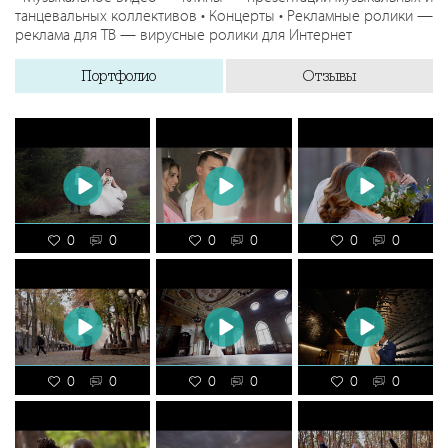
танцевальных коллективов • Концерты • Рекламные ролики —
реклама для ТВ — вирусные ролики для Интернет
Портфолио
Отзывы
0
0
0
0
0
0
0
0
0
0
0
0