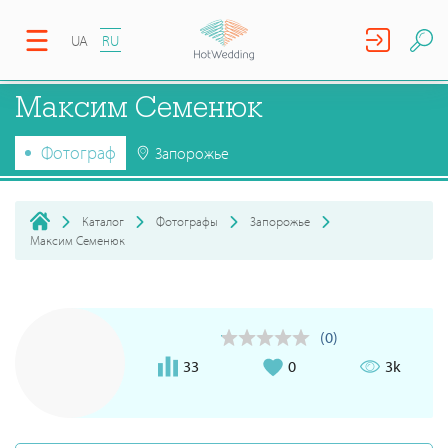
UA
RU
Максим Семенюк
Фотограф
Запорожье
Каталог
Фотографы
Запорожье
Максим Семенюк
(0)
33
0
3k