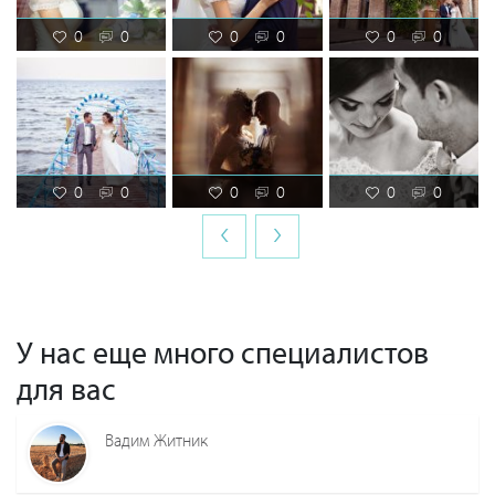
0
0
0
0
0
0
0
0
0
0
0
0
‹
›
У нас еще много специалистов
для вас
Вадим Житник