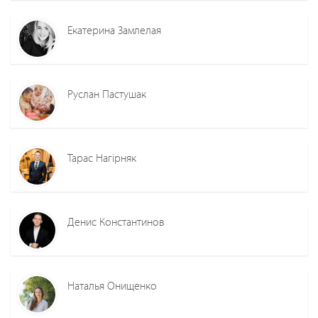
Екатерина Замлелая
Руслан Пастушак
Тарас Нагірняк
Денис Константинов
Наталья Онищенко