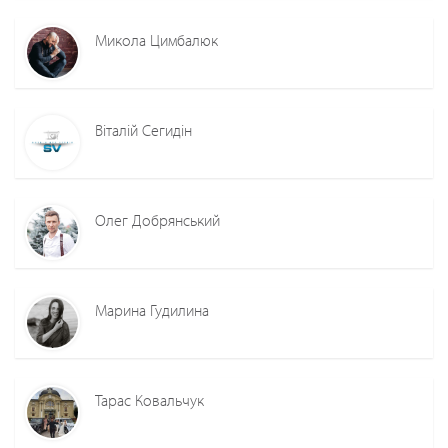
Микола Цимбалюк
Віталій Сегидін
Олег Добрянський
Марина Гудилина
Тарас Ковальчук