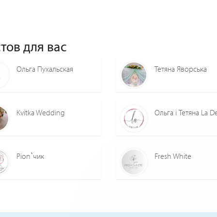
тов для вас
Ольга Пухальская
Тетяна Яворська
Kvitka Wedding
Ольга і Тетяна La D
Pion`чик
Fresh White