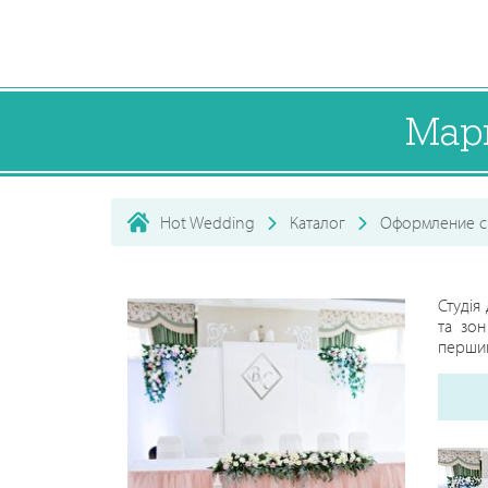
Мар
Hot Wedding
Каталог
Оформление с
Студія
та зон
перший