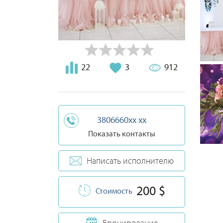
22
3
912
3806660xx xx
Показать контакты
Написать исполнителю
200 $
Стоимость
Бронирование