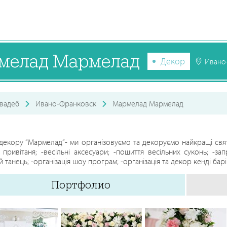
мелад Мармелад
Декор
Ивано
вадеб
Ивано-Франковск
Мармелад Мармелад
 декору “Мармелад”- ми організовуємо та декоруємо найкращі свя
 привітаня; -весільні аксесуари; -пошиття весільних суконь; -з
 танець; -організація шоу програм; -організація та декор кенді барі
Портфолио