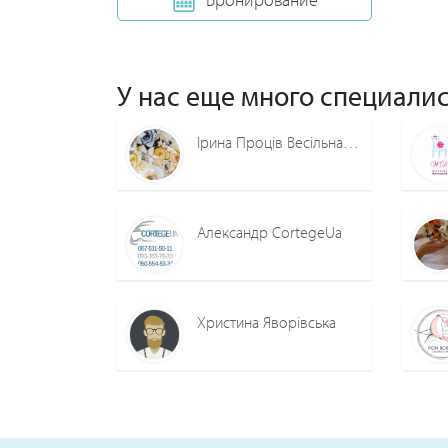
У нас еще много специалис
Ірина Проців Весільна агенція "Ваніль"
Александр CortegeUa
Христина Яворівська