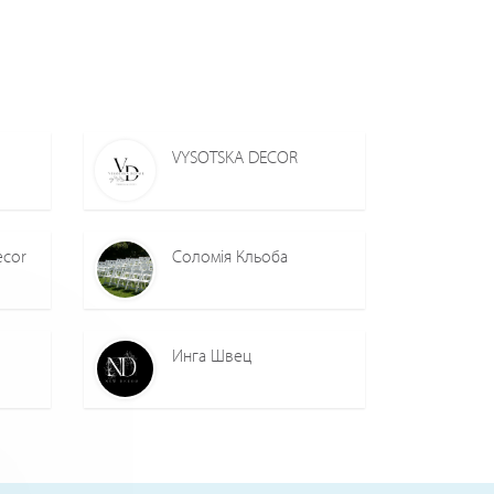
VYSOTSKA DECOR
ecor
Соломія Кльоба
Инга Швец