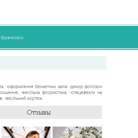
-Франковск
та. -оформлення бенкетних залів -декор фотозон
апрошення; -весільна флористика; -спецефекти на
в; -весільний кортеж.
Отзывы