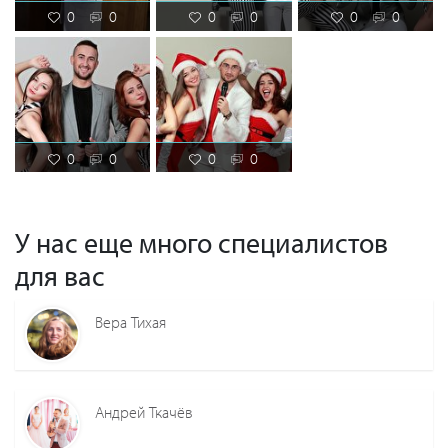
0
0
0
0
0
0
0
0
0
0
У нас еще много специалистов
для вас
Вера Тихая
Андрей Ткачёв