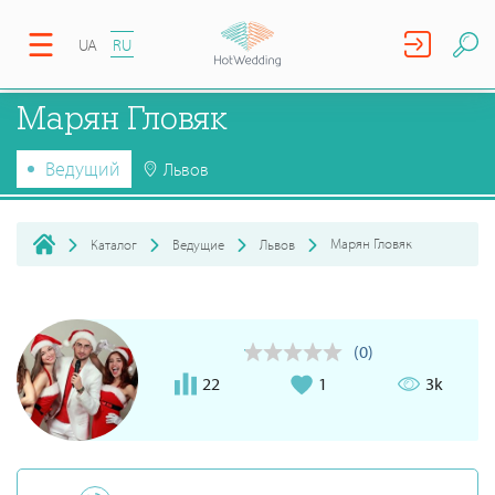
UA
RU
Марян Гловяк
Ведущий
Львов
Марян Гловяк
Каталог
Ведущие
Львов
(0)
22
1
3k