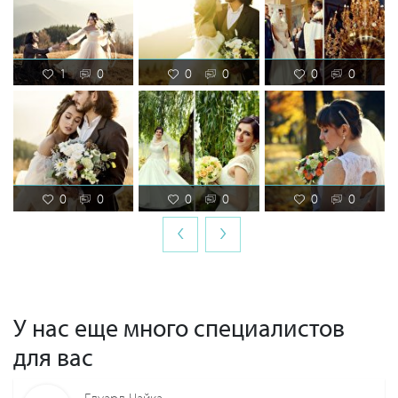
1
0
0
0
0
0
0
0
0
0
0
0
‹
›
У нас еще много специалистов
для вас
Едуард Чайка