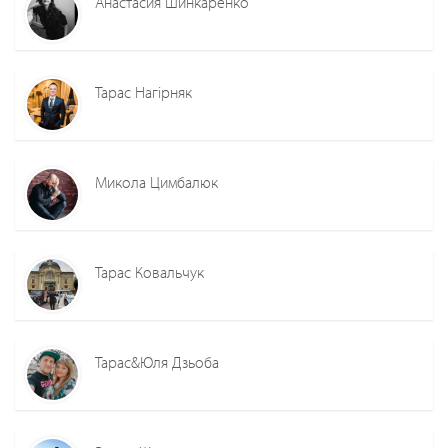
Анастасия Шинкаренко
Тарас Нагірняк
Микола Цимбалюк
Тарас Ковальчук
Тарас&Юля Дзьоба