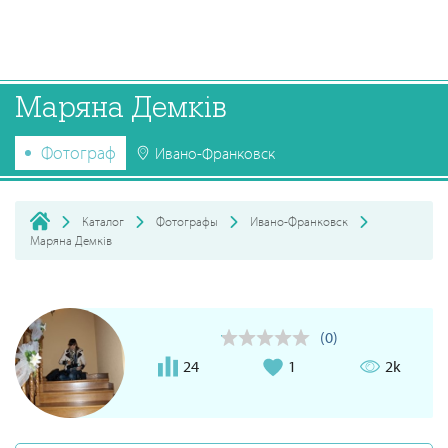
Маряна Демків
Фотограф
Ивано-Франковск
Каталог
Фотографы
Ивано-Франковск
Маряна Демків
(0)
24
1
2k