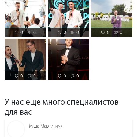
0
0
0
0
0
0
0
0
0
0
У нас еще много специалистов
для вас
Міша Мартинчук