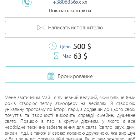
+3806356xx xx
Показать контакты
Написать исполнителю
500 $
День
63 $
Час
Бронирование
Мене звати Міша Май і я душевний ведучий, який більше 8-ми
років створює теплу атмосферу на весіллях. Я створюю
унікальну програму по історії пари, а додавши до цього своїх
почуттів та творчості виходить справді сімейне, душевне
свято. Працюю в парі з крутим діджеєм, у якого є все
необхідне технічне забезпечення для свята (світло, звук, дим,
екран і т.д.), а також зі своєю коханою дружиною, яка вирішує
у Ваш день всі організаційні питання. Якщо вам важливо щоб