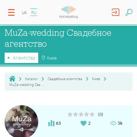
UA
RU
MuZa-wedding Свадебное
агентство
Агентства
Киев
Каталог
Свадебные агентства
Киев
MuZa-wedding Свадебное агентство
(0)
63
2
5k