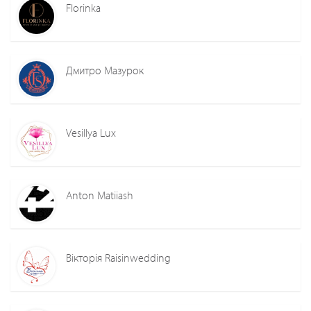
Florinka
Дмитро Мазурок
Vesillya Lux
Anton Matiiash
Вікторія Raisinwedding