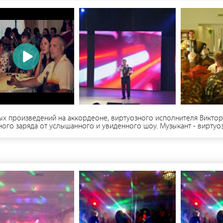
ых произведений на аккордеоне, виртуозного исполнителя Виктора
ного заряда от услышанного и увиденного шоу. Музыкант - виртуо
мероприятий всех форматов: концертов, праздников, свадеб, корп
и направлений. Оригинальный подбор разноплановых мелодий. Ко
ших компаний и семейных праздников. Весь свой опыт, мастерств
 вашем празднике. Может выступать как сольный исполнитель, по