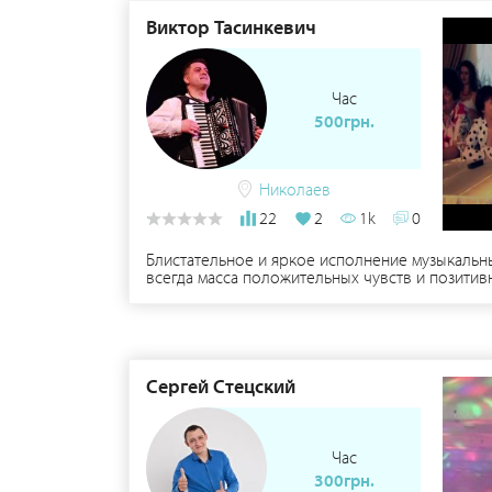
Виктор Тасинкевич
Час
500грн.
Николаев
22
2
1k
0
Блистательное и яркое исполнение музыкальн
всегда масса положительных чувств и позитив
разных жанрах музыки, несметное количество 
прочее. В репертуаре музыка разных стилей 
костюмах. Акустическая программа для неболь
Виктор, с удовольствием продемонстрирует на
ансамбля. Viber: +38(066)296-73-42
Сергей Стецский
Час
300грн.