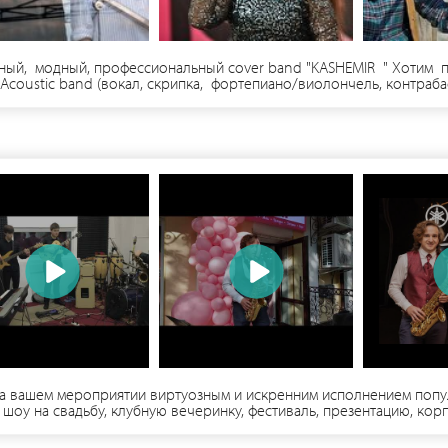
ивный, модный, профессиональный cover band "KASHEMIR " Хотим п
•Acoustic band (вокал, скрипка, фортепиано/виолончель, контрабас
й cover band на ваше мероприятие- свадьба, корпоратив,дни рожд
песни. Цена сотрудничества договорная!
на вашем мероприятии виртуозным и искренним исполнением поп
шоу на свадьбу, клубную вечеринку, фестиваль, презентацию, корп
дий....