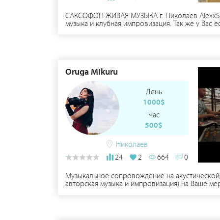
САКСОФОН ЖИВАЯ МУЗЫКА г. Николаев AlexxSa
музыка и клубная импровизация. Так же у Вас
Oruga Mikuru
День
1000$
Час
500$
Николаев
24
2
664
0
Музыкальное сопровождение на акустической/эл
авторская музыка и импровизация) на Ваше ме
выставку - банкет - фуршет - вечеринку - тема
дип Хаус и клубной музыки. Импровизирую в н
бы не было шока у заказчика). Одежду подбир