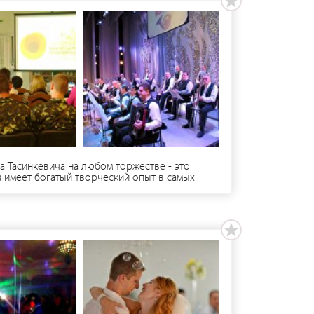
 Тасинкевича на любом торжестве - это
з имеет богатый творческий опыт в самых
оративов, юбилеев, презентаций, выставок и
нцертные виртуозные номера в ярких
о, харизму и волшебные звуки аккордеона
д сопровождение минусовки, или в составе