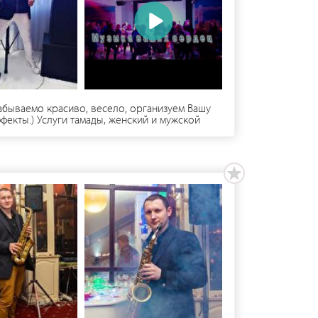
абываемо красиво, весело, организуем Вашу
фекты.) Услуги тамады, женский и мужской
забываемо проведут ваш праздник, и подарят