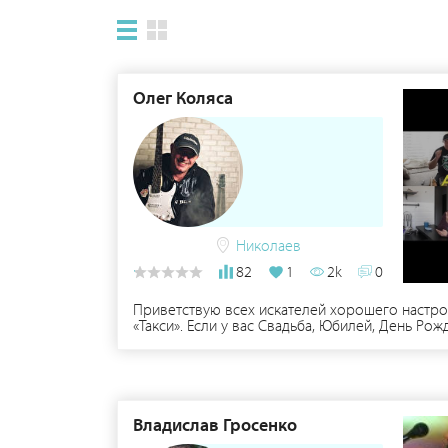
Олег Коляса
Николаев
82
1
2k
0
Приветствую всех искателей хорошего настрое
«Такси». Если у вас Свадьба, Юбилей, День Р
большой выбор репертуара как авторских песе
лучезарной улыбки! Звоните – цены «социальн
Владислав Гросенко