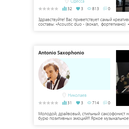
Одесса
32
3
813
0
Здравствуйте! Вас приветствует самый креат
составы: •Acoustic duo - (вокал, фортепиано) 
скрипка и ударные) KASHEMIR - это современны
фанк,соул, зарубежные, русские и украинские 
Antonio Saxophonio
Николаев
31
3
714
0
Молодой, драйвовый, стильный саксофонист 
бурю позитивных эмоций!!! Яркое музыкальное 
кларнет с букетом оригинальных народных мело