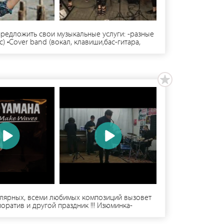
редложить свои музыкальные услуги: -разные
) •Cover band (вокал, клавиши,бас-гитара,
ения, юбилеи и т.д. Репертуар от поп, 80-х,
улярных, всеми любимых композиций вызовет
оратив и другой праздник !!! Изюминка-