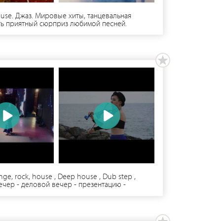
e. Джаз. Мировые хиты, танцевальная
ать приятный сюрприз любимой песней.
, rock, house , Deep house , Dub step ,
ечер - деловой вечер - презентацию -
ю в формате скрипка + Dj - в формате лаунж ,
 вид - либо дреды , либо цветные волосы (что