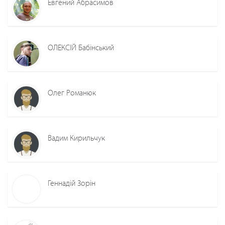
Евгений Абрасимов
ОЛЕКСІЙ Бабінський
Олег Романюк
Вадим Кирильчук
Геннадій Зорін