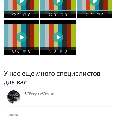
0
0
0
0
0
0
0
0
0
0
У нас еще много специалистов
для вас
ВСРекун VSRekun