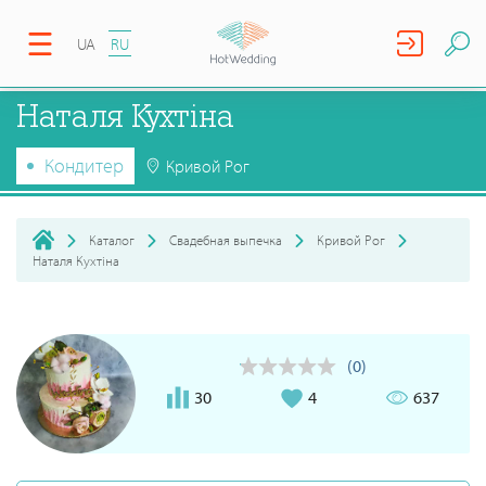
UA
RU
Наталя Кухтіна
Кондитер
Кривой Рог
Каталог
Свадебная выпечка
Кривой Рог
Наталя Кухтіна
(0)
30
4
637