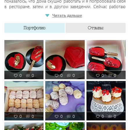
показалось, что дома скушно работать и я попробовала себя
в ресторане, затем и в другом заведении. Сейчас работаю
сама. Готова предложить вам свои услуги кондитера, также с
Читать дальше
выездом на ваш праздник. Сделаю незабываемо вкусным и
интересным ваше торжество!
Портфолио
Отзывы
0
0
0
0
0
0
0
0
0
0
0
0