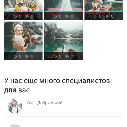
0
0
0
0
0
0
0
0
0
0
У нас еще много специалистов
для вас
Олег Добрянський