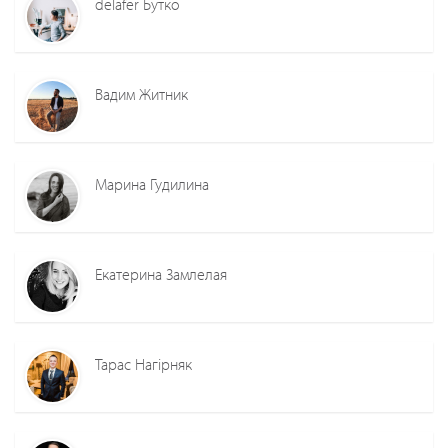
delafer Бутко
Вадим Житник
Марина Гудилина
Екатерина Замлелая
Тарас Нагірняк