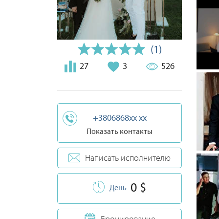
(1)
27
3
526
+3806868xx xx
Показать контакты
Написать исполнителю
0 $
День
Бронирование