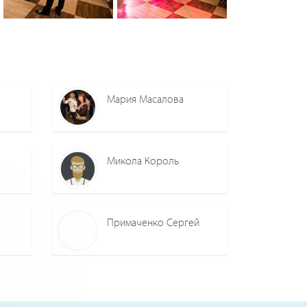
0
0
0
0
Мария Масалова
Микола Король
Примаченко Сергей