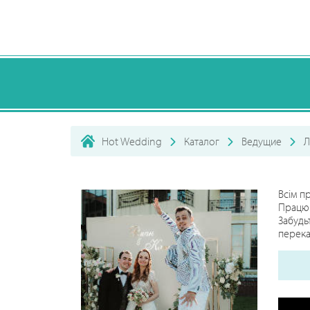
Hot Wedding
Каталог
Ведущие
Л
Всім п
Працюю
Забудь
перека