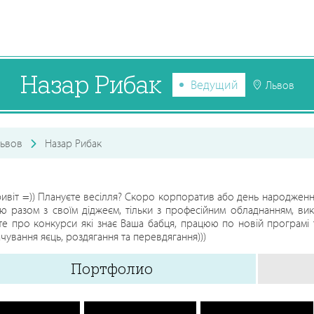
Назар Рибак
Ведущий
Львов
ьвов
Назар Рибак
ривіт =)) Плануєте весілля? Скоро корпоратив або день народженн
 разом з своїм діджеєм, тільки з професійним обладнанням, вик
те про конкурси які знає Ваша бабця, працюю по новій програмі 
чування яєць, роздягання та перевдягання)))
Портфолио