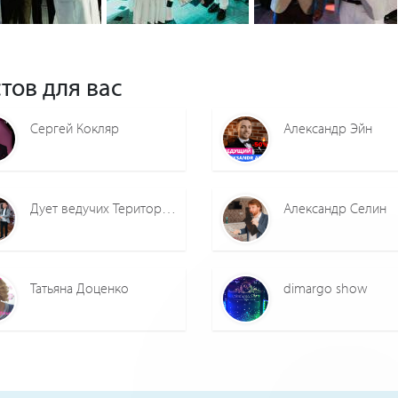
0
0
0
0
0
0
тов для вас
Сергей Кокляр
Александр Эйн
Дует ведучих Територія щастя
Александр Селин
Татьяна Доценко
dimargo show