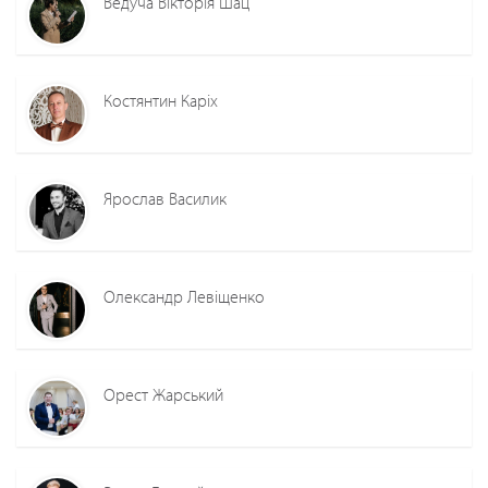
Ведуча Вікторія Шац
Костянтин Каріх
Ярослав Василик
Олександр Левіщенко
Орест Жарський