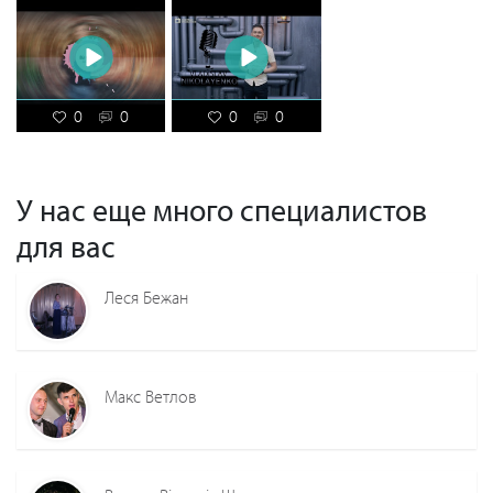
брать деньги, ибо пиджак на неё не купишь. Всегда стараюсь
быть адекватным и справедливым при формировании цены
для Вас.Если у Вас возникнут какие-либо вопросы, Вы всегда
сможете связаться со мной использую контакты указанные на
данном портале. Яркого и незабываемого Вам праздника!
0
0
0
0
У нас еще много специалистов
для вас
Леся Бежан
Макс Ветлов