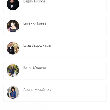
Вадим Буржуй
Евгения Баева
Влад Замошніков
Юлия Медичи
Арина Михайлова