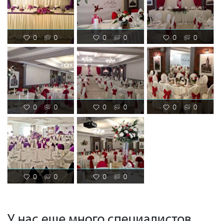
0
0
0
0
0
0
0
0
0
0
0
0
0
0
0
0
У нас еще много специалистов