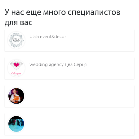
У нас еще много специалистов
для вас
Ulala event&decor
wedding agency Два Серця