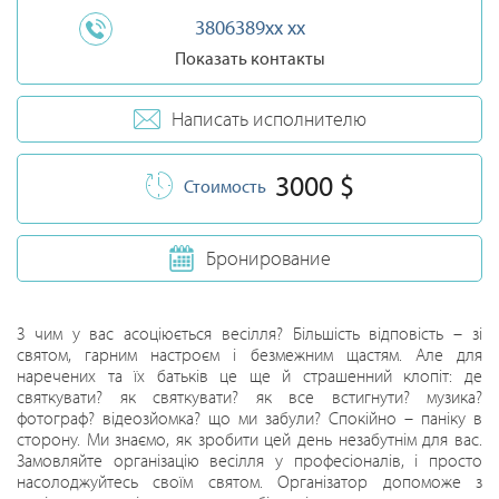
3806389xx xx
Показать контакты
Написать исполнителю
3000 $
Стоимость
Бронирование
З чим у вас асоціюється весілля? Більшість відповість – зі
святом, гарним настроєм і безмежним щастям. Але для
наречених та їх батьків це ще й страшенний клопіт: де
святкувати? як святкувати? як все встигнути? музика?
фотограф? відеозйомка? що ми забули? Спокійно – паніку в
сторону. Ми знаємо, як зробити цей день незабутнім для вас.
Замовляйте організацію весілля у професіоналів, і просто
насолоджуйтесь своїм святом. Організатор допоможе з