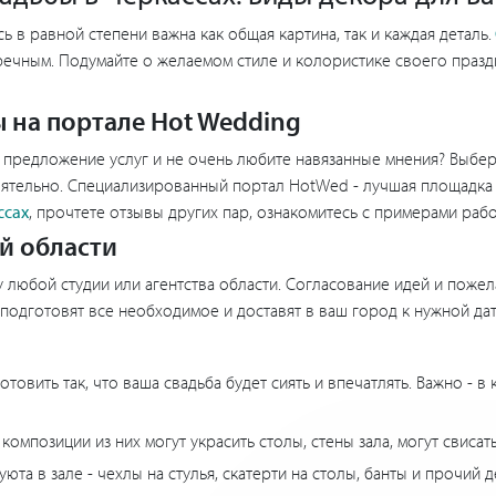
ь в равной степени важна как общая картина, так и каждая деталь.
речным. Подумайте о желаемом стиле и колористике своего празд
 на портале Hot Wedding
 предложение услуг и не очень любите навязанные мнения? Выбер
оятельно. Специализированный портал HotWed - лучшая площадка д
ссах
, прочтете отзывы других пар, ознакомитесь с примерами р
й области
 у любой студии или агентства области. Согласование идей и поже
подготовят все необходимое и доставят в ваш город к нужной дат
овить так, что ваша свадьба будет сиять и впечатлять. Важно - в
композиции из них могут украсить столы, стены зала, могут свисат
юта в зале - чехлы на стулья, скатерти на столы, банты и прочий 