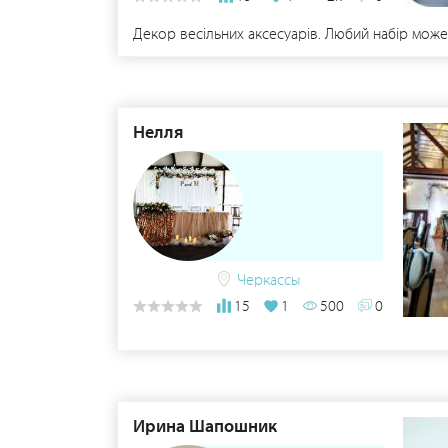
Декор весільних аксесуарів. Любий набір може 
Нелля
Черкассы
15
1
500
0
Ирина Шапошник