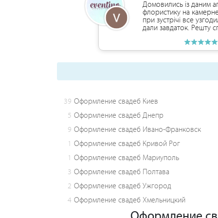
Домовились із даним а
флористику на камерне
при зустрічі все узгоди
дали завдаток. Решту сп
39
Оформление свадеб Киев
5
Оформление свадеб Днепр
9
Оформление свадеб Ивано-Франковск
1
Оформление свадеб Кривой Рог
1
Оформление свадеб Мариуполь
3
Оформление свадеб Полтава
2
Оформление свадеб Ужгород
4
Оформление свадеб Хмельницкий
Оформление сва