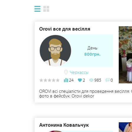
Orovi все для весілля
День
800грн.
Черкассы
24
2
985
0
OROVI всі спеціалісти для проведення весілля
фото в фейсбук: Orovi dekor
Антонина Ковальчук