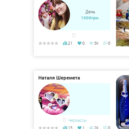
День
1000грн.
21
0
5k
0
Наталя Шеремета
Черкассы
15
1
2k
0