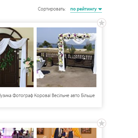
Сортировать:
по рейтингу
Музика Фотограф Короваї Весільне авто Більше