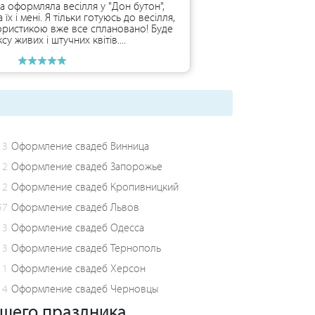
 оформляла весілля у "Дон бутон",
їх і мені. Я тільки готуюсь до весілля,
ористикою вже все сплановано! Буде
ксу живих і штучних квітів....
3
Оформление свадеб Винница
2
Оформление свадеб Запорожье
2
Оформление свадеб Кропивницкий
57
Оформление свадеб Львов
3
Оформление свадеб Одесса
3
Оформление свадеб Тернополь
1
Оформление свадеб Херсон
4
Оформление свадеб Черновцы
ашего праздника