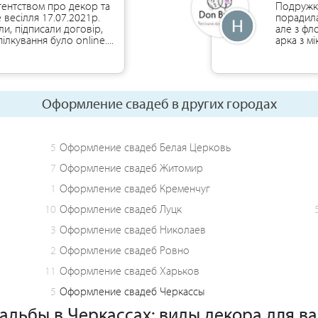
гентством про декор та
Подружка
 весілля 17.07.2021р.
порадила 
ли, підписали договір,
але з фл
ілкування було online....
арка з мі
Оформление свадеб в других городах
5
Оформление свадеб Белая Церковь
7
Оформление свадеб Житомир
1
Оформление свадеб Кременчуг
10
Оформление свадеб Луцк
3
Оформление свадеб Николаев
2
Оформление свадеб Ровно
11
Оформление свадеб Харьков
5
Оформление свадеб Черкассы
дьбы в Черкассах: виды декора для в