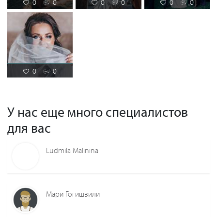
0
0
0
0
0
0
0
0
У нас еще много специалистов
для вас
Ludmila Malinina
Мари Гогишвили