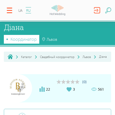
UA
RU
Діана
Координатор
Львов
Діана
Каталог
Свадебный координатор
Львов
(0)
22
3
561