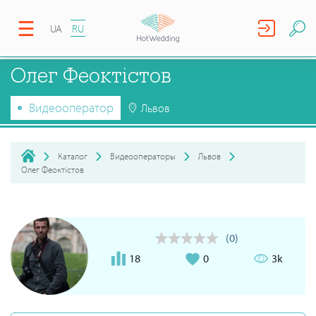
UA
RU
Олег Феоктістов
Видеооператор
Львов
Каталог
Видеооператоры
Львов
Олег Феоктістов
(0)
18
0
3k