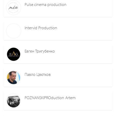
Pulse.cinema production
Intervid Production
Евген Тригубенко
Павло Цвєтков
POZNANSKIPROduction Artem