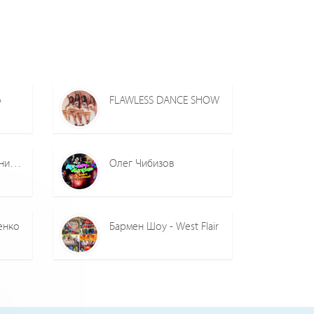
о
FLAWLESS DANCE SHOW
Фокусник-иллюзионист Максим Журавель
Олег Чибизов
енко
Бармен Шоу - West Flair