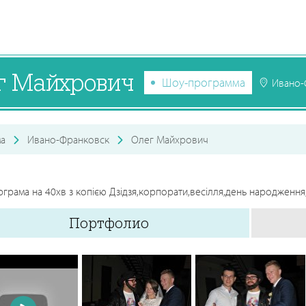
г Майхрович
Шоу-программа
Ивано-
а
Ивано-Франковск
Олег Майхрович
грама на 40хв з копією Дзідзя,корпорати,весілля,день народження
Портфолио