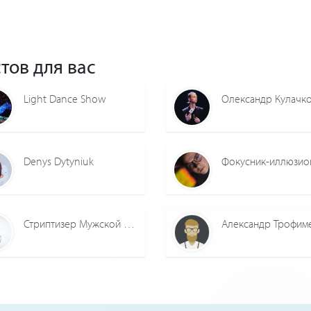
тов для вас
Light Dance Show
Олександр Кулачк
Denys Dytyniuk
Стриптизер Мужской стриптиз
Александр Трофим