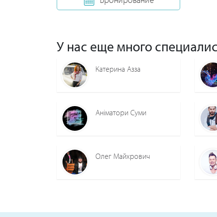
У нас еще много специалис
Катерина Азза
Аніматори Суми
Олег Майхрович