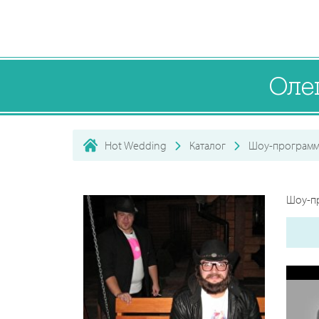
Оле
Hot Wedding
Каталог
Шоу-программ
Шоу-пр