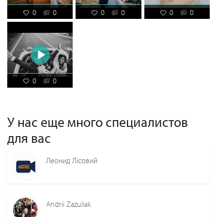
0
0
0
0
0
0
0
0
У нас еще много специалистов
для вас
Леонид Лiсовий
Andrii Zazuliak